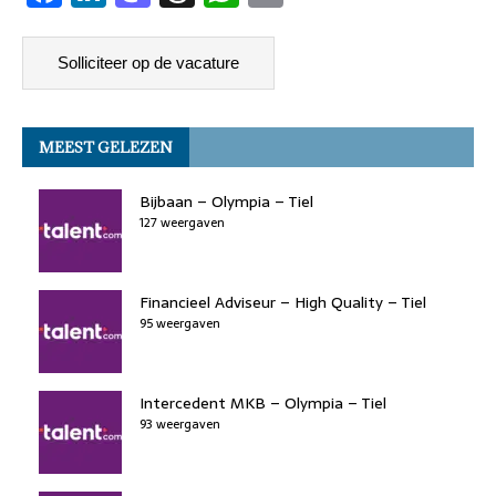
a
n
a
h
h
m
c
k
st
re
at
ai
e
e
o
a
s
l
b
dI
d
d
A
MEEST GELEZEN
o
n
o
s
p
o
n
p
Bijbaan – Olympia – Tiel
k
127 weergaven
Financieel Adviseur – High Quality – Tiel
95 weergaven
Intercedent MKB – Olympia – Tiel
93 weergaven