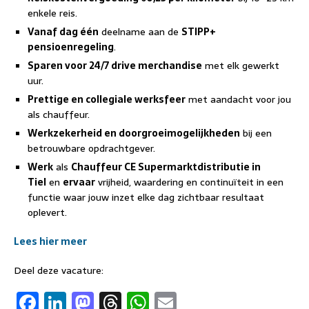
enkele reis.
Vanaf dag één
deelname aan de
STIPP+
pensioenregeling
.
Sparen voor 24/7 drive merchandise
met elk gewerkt
uur.
Prettige en collegiale werksfeer
met aandacht voor jou
als chauffeur.
Werkzekerheid en doorgroeimogelijkheden
bij een
betrouwbare opdrachtgever.
Werk
als
Chauffeur CE Supermarktdistributie in
Tiel
en
ervaar
vrijheid, waardering en continuïteit in een
functie waar jouw inzet elke dag zichtbaar resultaat
oplevert.
Lees hier meer
Deel deze vacature:
F
Li
M
T
W
E