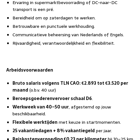
Ervaring in supermarktbevoorrading of DC-naar-DC
transport is een pré.
Bereidheid om op zaterdagen te werken.
Betrouwbare en punctuele werkhouding.
Communicatieve beheersing van Nederlands of Engels.
Rijvaardigheid, verantwoordelijkheid en flexibiliteit.
Arbeidsvoorwaarden
Bruto salaris volgens TLN CAO: €2.893 tot €3.520 per
maand
(o.b.v. 40 uur)
Beroepsgoederenvervoer schaal D6
.
Werkweek van 40–50 uur
, afgestemd op jouw
beschikbaarheid.
Flexibele werktijden
met keuze in startmomenten.
25 vakantiedagen + 8% vakantiegeld
per jaar.
Reiskostenvergoeding €0,23 per kilometer
bij 10–25 km