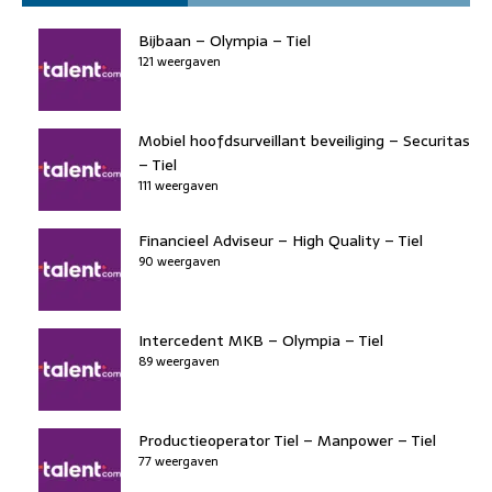
o
n
o
s
p
o
n
p
Bijbaan – Olympia – Tiel
k
121 weergaven
Mobiel hoofdsurveillant beveiliging – Securitas
– Tiel
111 weergaven
Financieel Adviseur – High Quality – Tiel
90 weergaven
Intercedent MKB – Olympia – Tiel
89 weergaven
Productieoperator Tiel – Manpower – Tiel
77 weergaven