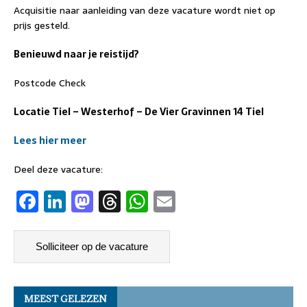
Acquisitie naar aanleiding van deze vacature wordt niet op
prijs gesteld.
Benieuwd naar je reistijd?
Postcode Check
Locatie Tiel – Westerhof – De Vier Gravinnen 14 Tiel
Lees hier meer
Deel deze vacature:
F
Li
M
T
W
E
a
n
a
h
h
m
c
k
st
re
at
ai
e
e
o
a
s
l
b
dI
d
d
A
MEEST GELEZEN