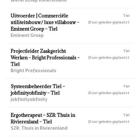
Uitvoerder | Commerciële
Tiel
utiliteitsbouw/ luxe villabouw –
23 uur geleden geplaatst
Eminent Groep – Tiel
Eminent Groep
Projectleider Zaakgericht
Tiel
Werken – Bright Professionals –
23 uur geleden geplaatst
Tiel
Bright Professionals
Systeembeheerder Tiel –
Tiel
jobfinityobfinity – Tiel
23 uur geleden geplaatst
jobfinityobfinity
Ergotherapeut – SZR: Thuis in
Tiel
Rivierenland – Tiel
23 uur geleden geplaatst
SZR: Thuis in Rivierenland