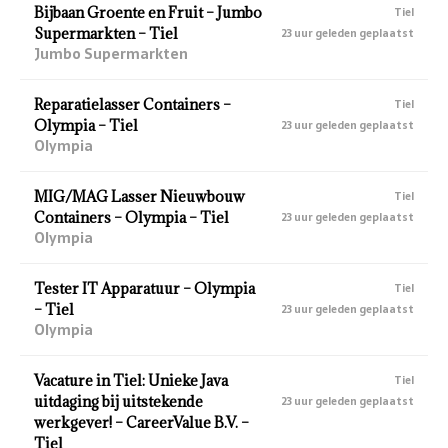
Bijbaan Groente en Fruit – Jumbo
Tiel
Supermarkten – Tiel
23 uur geleden geplaatst
Jumbo Supermarkten
Reparatielasser Containers –
Tiel
Olympia – Tiel
23 uur geleden geplaatst
Olympia
MIG/MAG Lasser Nieuwbouw
Tiel
Containers – Olympia – Tiel
23 uur geleden geplaatst
Olympia
Tester IT Apparatuur – Olympia
Tiel
– Tiel
23 uur geleden geplaatst
Olympia
Vacature in Tiel: Unieke Java
Tiel
uitdaging bij uitstekende
23 uur geleden geplaatst
werkgever! – CareerValue B.V. –
Tiel