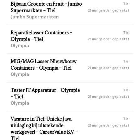
Bijbaan Groente en Fruit – Jumbo
Tiel
Supermarkten – Tiel
23 uur geleden geplaatst
Jumbo Supermarkten
Reparatielasser Containers –
Tiel
Olympia – Tiel
23 uur geleden geplaatst
Olympia
MIG/MAG Lasser Nieuwbouw
Tiel
Containers – Olympia – Tiel
23 uur geleden geplaatst
Olympia
Tester IT Apparatuur – Olympia
Tiel
– Tiel
23 uur geleden geplaatst
Olympia
Vacature in Tiel: Unieke Java
Tiel
uitdaging bij uitstekende
23 uur geleden geplaatst
werkgever! – CareerValue B.V. –
Tiel