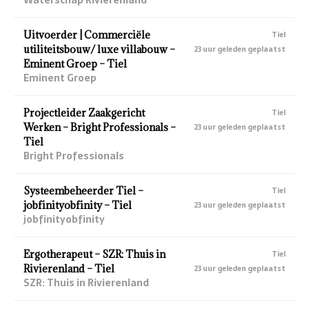
Uitvoerder | Commerciële
Tiel
utiliteitsbouw/ luxe villabouw –
23 uur geleden geplaatst
Eminent Groep – Tiel
Eminent Groep
Projectleider Zaakgericht
Tiel
Werken – Bright Professionals –
23 uur geleden geplaatst
Tiel
Bright Professionals
Systeembeheerder Tiel –
Tiel
jobfinityobfinity – Tiel
23 uur geleden geplaatst
jobfinityobfinity
Ergotherapeut – SZR: Thuis in
Tiel
Rivierenland – Tiel
23 uur geleden geplaatst
SZR: Thuis in Rivierenland