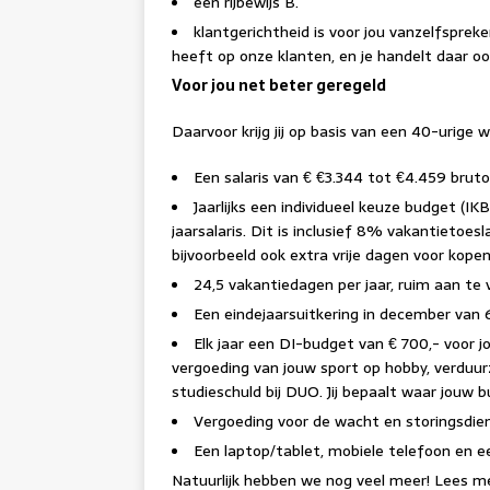
een rijbewijs B.
klantgerichtheid is voor jou vanzelfspreke
heeft op onze klanten, en je handelt daar oo
Voor jou net beter geregeld
Daarvoor krijg jij op basis van een 40-urige 
Een salaris van € €3.344 tot €4.459 bruto
Jaarlijks een individueel keuze budget (IK
jaarsalaris. Dit is inclusief 8% vakantietoesl
bijvoorbeeld ook extra vrije dagen voor kopen. 
24,5 vakantiedagen per jaar, ruim aan te v
Een eindejaarsuitkering in december van 6
Elk jaar een DI-budget van € 700,- voor 
vergoeding van jouw sport op hobby, verduurz
studieschuld bij DUO. Jij bepaalt waar jouw 
Vergoeding voor de wacht en storingsdie
Een laptop/tablet, mobiele telefoon en ee
Natuurlijk hebben we nog veel meer! Lees me