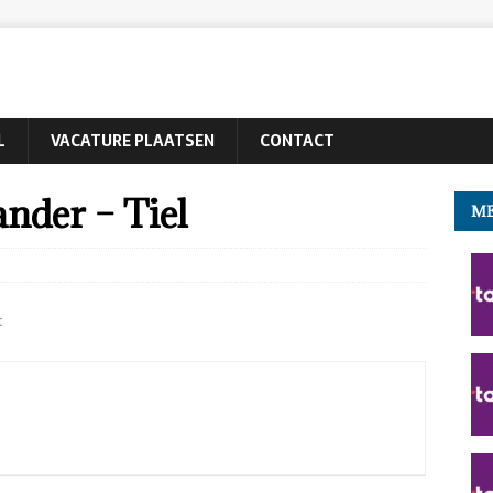
L
VACATURE PLAATSEN
CONTACT
nder – Tiel
ME
t