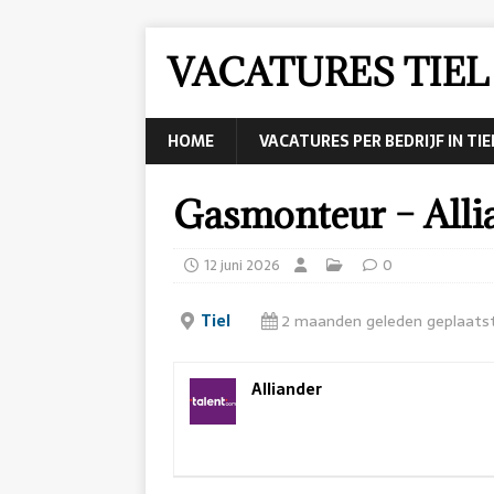
VACATURES TIEL
HOME
VACATURES PER BEDRIJF IN TIE
Gasmonteur – Allia
12 juni 2026
0
Tiel
2 maanden geleden geplaats
Alliander