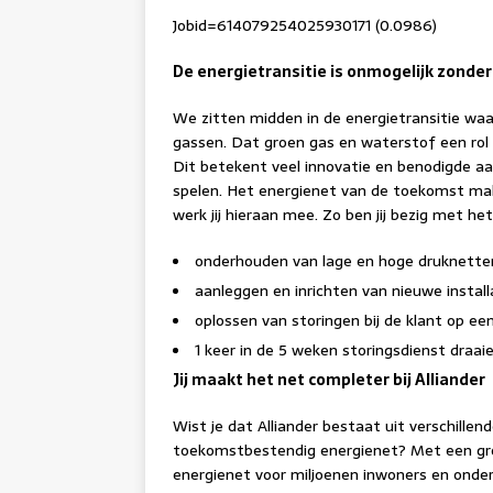
Jobid=614079254025930171 (0.0986)
De energietransitie is onmogelijk zonde
We zitten midden in de energietransitie wa
gassen. Dat groen gas en waterstof een rol 
Dit betekent veel innovatie en benodigde aan
spelen. Het energienet van de toekomst ma
werk jij hieraan mee. Zo ben jij bezig met het
onderhouden van lage en hoge druknetten
aanleggen en inrichten van nieuwe installa
oplossen van storingen bij de klant op een
1 keer in de 5 weken storingsdienst draai
Jij maakt het net completer bij Alliander
Wist je dat Alliander bestaat uit verschill
toekomstbestendig energienet? Met een gr
energienet voor miljoenen inwoners en onde