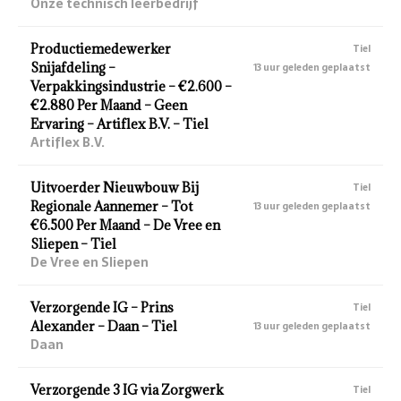
Onze technisch leerbedrijf
Productiemedewerker
Tiel
Snijafdeling –
13 uur geleden geplaatst
Verpakkingsindustrie – €2.600 –
€2.880 Per Maand – Geen
Ervaring – Artiflex B.V. – Tiel
Artiflex B.V.
Uitvoerder Nieuwbouw Bij
Tiel
Regionale Aannemer – Tot
13 uur geleden geplaatst
€6.500 Per Maand – De Vree en
Sliepen – Tiel
De Vree en Sliepen
Verzorgende IG – Prins
Tiel
Alexander – Daan – Tiel
13 uur geleden geplaatst
Daan
Verzorgende 3 IG via Zorgwerk
Tiel