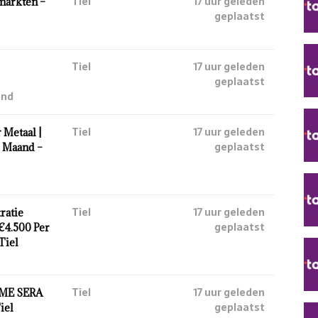
Tiel
17 uur geleden
markten –
geplaatst
Tiel
17 uur geleden
geplaatst
and
Tiel
17 uur geleden
Metaal |
geplaatst
r Maand –
Tiel
17 uur geleden
ratie
geplaatst
 €4.500 Per
Tiel
Tiel
17 uur geleden
ME SERA
geplaatst
iel