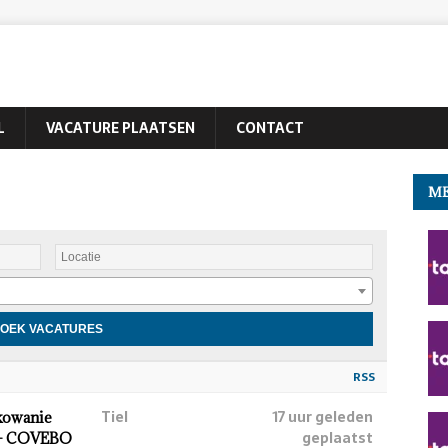
L
VACATURE PLAATSEN
CONTACT
ME
RSS
Tiel
17 uur geleden
akowanie
geplaatst
i – COVEBO