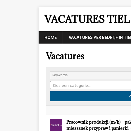
VACATURES TIEL
HOME
VACATURES PER BEDRIJF IN TIE
Vacatures
Kies een categorie…
Pracownik produkcji (m/k) – p
mieszanek przypraw i panierk