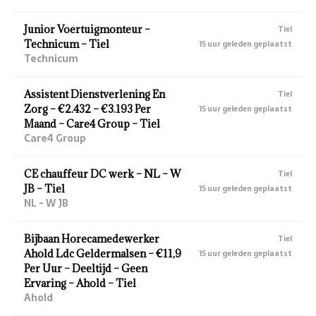
Junior Voertuigmonteur –
Tiel
Technicum – Tiel
15 uur geleden geplaatst
Technicum
Assistent Dienstverlening En
Tiel
Zorg – €2.432 – €3.193 Per
15 uur geleden geplaatst
Maand – Care4 Group – Tiel
Care4 Group
CE chauffeur DC werk – NL – W
Tiel
JB – Tiel
15 uur geleden geplaatst
NL - W JB
Bijbaan Horecamedewerker
Tiel
Ahold Ldc Geldermalsen – €11,9
15 uur geleden geplaatst
Per Uur – Deeltijd – Geen
Ervaring – Ahold – Tiel
Ahold