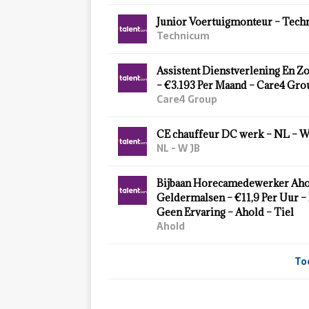
Junior Voertuigmonteur – Tech
Technicum
Assistent Dienstverlening En Zo
– €3.193 Per Maand – Care4 Grou
Care4 Group
CE chauffeur DC werk – NL – W 
NL - W JB
Bijbaan Horecamedewerker Aho
Geldermalsen – €11,9 Per Uur – 
Geen Ervaring – Ahold – Tiel
Ahold
To