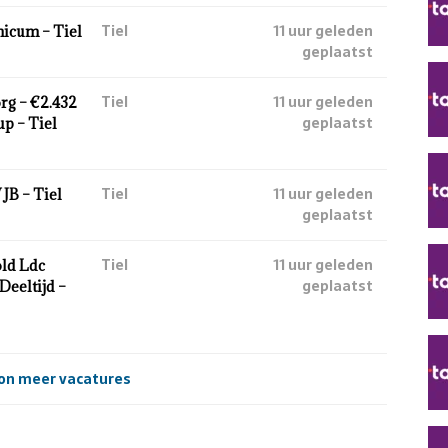
Tiel
11 uur geleden
nicum – Tiel
geplaatst
Tiel
11 uur geleden
rg – €2.432
geplaatst
p – Tiel
Tiel
11 uur geleden
JB – Tiel
geplaatst
Tiel
11 uur geleden
ld Ldc
geplaatst
Deeltijd –
on meer vacatures