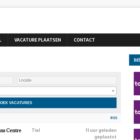
L
VACATURE PLAATSEN
CONTACT
ME
RSS
Tiel
11 uur geleden
ans Centre
geplaatst