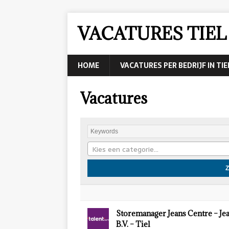
VACATURES TIEL
HOME
VACATURES PER BEDRIJF IN TIE
Vacatures
Kies een categorie…
Storemanager Jeans Centre – Je
B.V. – Tiel