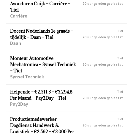
Avonduren Cuijk – Carrière –
20 uur geleden geplaatst
Tiel
Carrière
Docent Nederlands 1e graads –
Tiel
tijdelijk – Daan – Tiel
20 uur geleden geplaatst
Daan
Monteur Automotive
Tiel
Mechatronica – Synsel Techniek
20 uur geleden geplaatst
– Tiel
Synsel Techniek
Helpende – €2.511,3 – €3.294,8
Tiel
Per Maand – Pay2Day – Tiel
20 uur geleden geplaatst
Pay2Day
Productiemedewerker
Tiel
Dagdienst: Handwerk &
20 uur geleden geplaatst
Logistiek – €2.592 – €3.000 Per