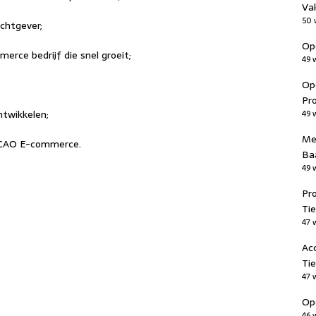
Va
50 
achtgever;
Ope
erce bedrijf die snel groeit;
49 
Op
Pr
ontwikkelen;
49 
Me
m CAO E-commerce.
Ba
49 
Pr
Tie
47 
Ac
Tie
47 
Ope
46 