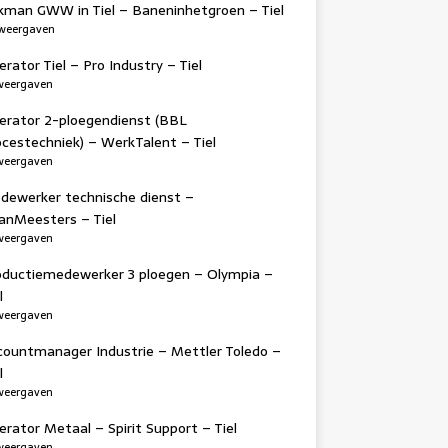
kman GWW in Tiel – Baneninhetgroen – Tiel
weergaven
rator Tiel – Pro Industry – Tiel
weergaven
erator 2-ploegendienst (BBL
ocestechniek) – WerkTalent – Tiel
weergaven
dewerker technische dienst –
anMeesters – Tiel
weergaven
oductiemedewerker 3 ploegen – Olympia –
l
weergaven
countmanager Industrie – Mettler Toledo –
l
weergaven
rator Metaal – Spirit Support – Tiel
weergaven