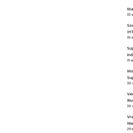
Ma
33 
Soc
IHT
33 
Sup
ind
31 
Mo
Sup
30 
Ver
Riv
30 
Vr
Nie
29 