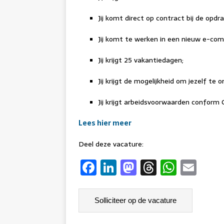
Jij komt direct op contract bij de opdr
Jij komt te werken in een nieuw e-comm
Jij krijgt 25 vakantiedagen;
Jij krijgt de mogelijkheid om jezelf te 
Jij krijgt arbeidsvoorwaarden confor
Lees hier meer
Deel deze vacature:
F
Li
M
T
W
E
a
n
a
h
h
m
c
k
st
re
at
ai
e
e
o
a
s
l