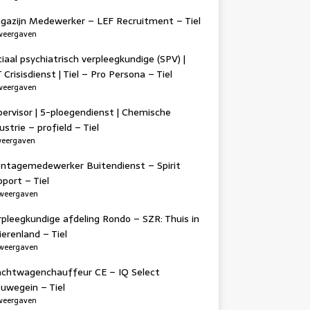
gazijn Medewerker – LEF Recruitment – Tiel
weergaven
iaal psychiatrisch verpleegkundige (SPV) |
 Crisisdienst | Tiel – Pro Persona – Tiel
weergaven
ervisor | 5-ploegendienst | Chemische
ustrie – profield – Tiel
weergaven
ntagemedewerker Buitendienst – Spirit
port – Tiel
weergaven
pleegkundige afdeling Rondo – SZR: Thuis in
ierenland – Tiel
weergaven
achtwagenchauffeur CE – IQ Select
uwegein – Tiel
weergaven