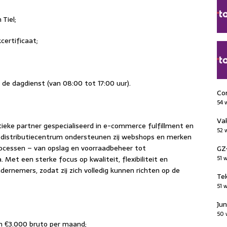
Tiel;
certificaat;
n de dagdienst (van 08:00 tot 17:00 uur).
Con
54 
Vak
tieke partner gespecialiseerd in e-commerce fulfillment en
52 
 distributiecentrum ondersteunen zij webshops en merken
processen – van opslag en voorraadbeheer tot
GZ-
 Met een sterke focus op kwaliteit, flexibiliteit en
51 
ernemers, zodat zij zich volledig kunnen richten op de
Tek
51 
Jun
50 
 en €3.000 bruto per maand;