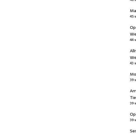
Man
45 
Op
We
44 
Al
We
43 
Mo
39 
Am
Tie
39 
Op
39 
Sen