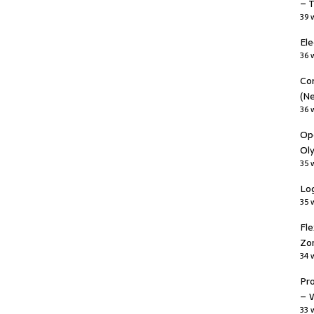
– T
39 
Ele
36 
Co
(Ne
36 
Op
Oly
35 
Log
35 
Fle
Zor
34 
Pr
– 
33 