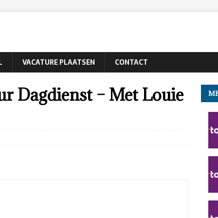
L
VACATURE PLAATSEN
CONTACT
ur Dagdienst – Met Louie
ME