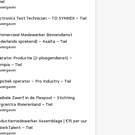
iel
weergaven
ctronics Test Technician – TD SYNNEX – Tiel
weergaven
mmercieel Medewerker Binnendienst
derlands sprekend) – Axalta – Tiel
weergaven
erator Productie (2-ploegendienst) –
mpia – Tiel
weergaven
istiek operator – Pro Industry – Tiel
weergaven
xibele Zwerf in de Flexpool – Stichting
gcentra Rivierenland – Tiel
weergaven
oductiemedewerker Assemblage | €15 per uur
WerkTalent – Tiel
weergaven