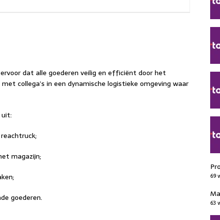
 ervoor dat alle goederen veilig en efficiënt door het
 met collega’s in een dynamische logistieke omgeving waar
uit:
reachtruck;
het magazijn;
Pr
aken;
69 
Ma
nde goederen.
63 