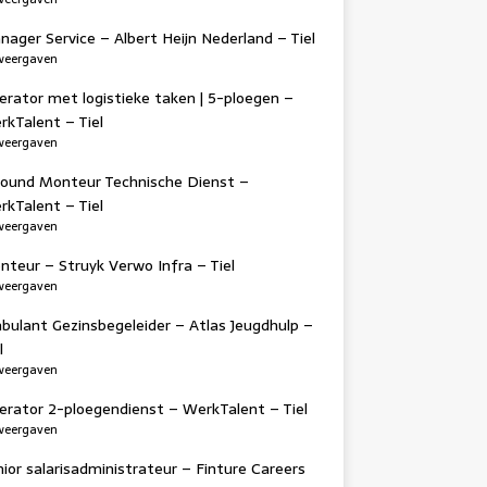
ager Service – Albert Heijn Nederland – Tiel
weergaven
erator met logistieke taken | 5-ploegen –
rkTalent – Tiel
weergaven
lround Monteur Technische Dienst –
rkTalent – Tiel
weergaven
nteur – Struyk Verwo Infra – Tiel
weergaven
bulant Gezinsbegeleider – Atlas Jeugdhulp –
l
weergaven
erator 2-ploegendienst – WerkTalent – Tiel
weergaven
ior salarisadministrateur – Finture Careers