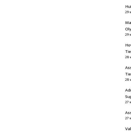
Hui
29 
Ma
Oly
29 
Ho
Tie
28 
As
Tie
28 
Ad
Sup
27 
Ass
27 
Va