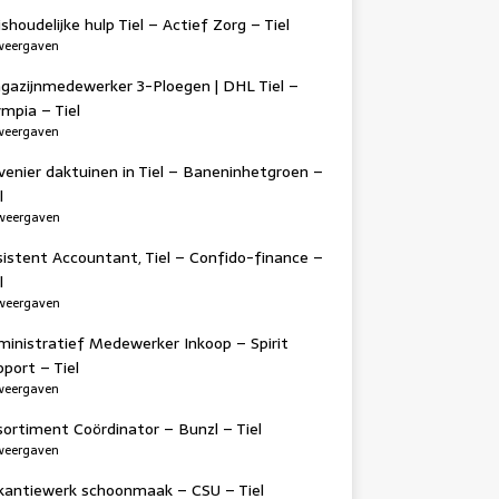
shoudelijke hulp Tiel – Actief Zorg – Tiel
weergaven
gazijnmedewerker 3-Ploegen | DHL Tiel –
mpia – Tiel
weergaven
venier daktuinen in Tiel – Baneninhetgroen –
l
weergaven
sistent Accountant, Tiel – Confido-finance –
l
weergaven
ministratief Medewerker Inkoop – Spirit
port – Tiel
weergaven
ortiment Coördinator – Bunzl – Tiel
weergaven
kantiewerk schoonmaak – CSU – Tiel