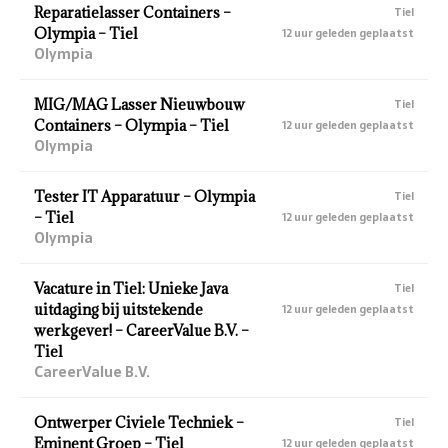
Reparatielasser Containers –
Tiel
Olympia – Tiel
12 uur geleden geplaatst
Olympia
MIG/MAG Lasser Nieuwbouw
Tiel
Containers – Olympia – Tiel
12 uur geleden geplaatst
Olympia
Tester IT Apparatuur – Olympia
Tiel
– Tiel
12 uur geleden geplaatst
Olympia
Vacature in Tiel: Unieke Java
Tiel
uitdaging bij uitstekende
12 uur geleden geplaatst
werkgever! – CareerValue B.V. –
Tiel
CareerValue B.V.
Ontwerper Civiele Techniek –
Tiel
Eminent Groep – Tiel
12 uur geleden geplaatst