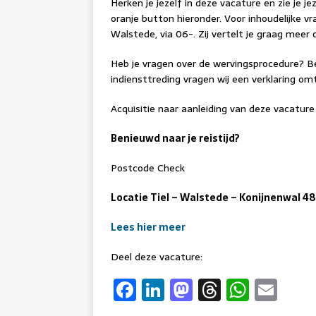
Herken je jezelf in deze vacature en zie je jez
oranje button hieronder. Voor inhoudelijke v
Walstede, via 06-. Zij vertelt je graag meer
Heb je vragen over de wervingsprocedure? Be
indiensttreding vragen wij een verklaring om
Acquisitie naar aanleiding van deze vacature 
Benieuwd naar je reistijd?
Postcode Check
Locatie Tiel – Walstede – Konijnenwal 48
Lees hier meer
Deel deze vacature:
F
Li
M
T
W
E
a
n
a
h
h
m