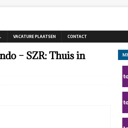
L
VACATURE PLAATSEN
CONTACT
ndo – SZR: Thuis in
ME