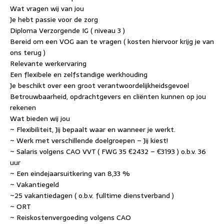
Wat vragen wij van jou
Je hebt passie voor de zorg
Diploma Verzorgende IG ( niveau 3 )
Bereid om een VOG aan te vragen ( kosten hiervoor krijg je van
ons terug )
Relevante werkervaring
Een flexibele en zelfstandige werkhouding
Je beschikt over een groot verantwoordelijkheidsgevoel
Betrouwbaarheid, opdrachtgevers en cliënten kunnen op jou
rekenen
Wat bieden wij jou
~ Flexibiliteit, Jij bepaalt waar en wanneer je werkt.
~ Werk met verschillende doelgroepen – Jij kiest!
~ Salaris volgens CAO VVT ( FWG 35 €2432 – €3193 ) o.b.v. 36
uur
~ Een eindejaarsuitkering van 8,33 %
~ Vakantiegeld
~25 vakantiedagen ( o.b.v. fulltime dienstverband )
~ ORT
~ Reiskostenvergoeding volgens CAO