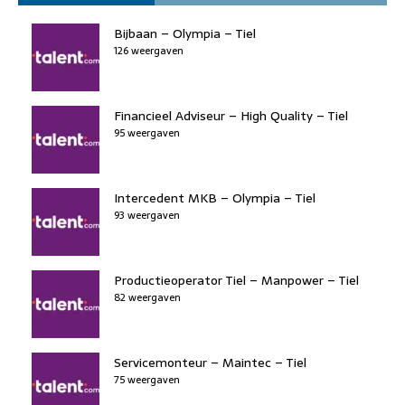
o
n
o
s
p
o
n
p
Bijbaan – Olympia – Tiel
k
126 weergaven
Financieel Adviseur – High Quality – Tiel
95 weergaven
Intercedent MKB – Olympia – Tiel
93 weergaven
Productieoperator Tiel – Manpower – Tiel
82 weergaven
Servicemonteur – Maintec – Tiel
75 weergaven