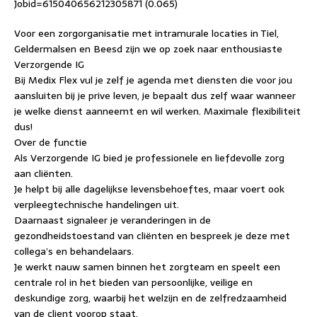
Jobid=615040656212305871 (0.065)
Voor een zorgorganisatie met intramurale locaties in Tiel,
Geldermalsen en Beesd zijn we op zoek naar enthousiaste
Verzorgende IG
Bij Medix Flex vul je zelf je agenda met diensten die voor jou
aansluiten bij je prive leven, je bepaalt dus zelf waar wanneer
je welke dienst aanneemt en wil werken. Maximale flexibiliteit
dus!
Over de functie
Als Verzorgende IG bied je professionele en liefdevolle zorg
aan cliënten.
Je helpt bij alle dagelijkse levensbehoeftes, maar voert ook
verpleegtechnische handelingen uit.
Daarnaast signaleer je veranderingen in de
gezondheidstoestand van cliënten en bespreek je deze met
collega’s en behandelaars.
Je werkt nauw samen binnen het zorgteam en speelt een
centrale rol in het bieden van persoonlijke, veilige en
deskundige zorg, waarbij het welzijn en de zelfredzaamheid
van de client voorop staat.