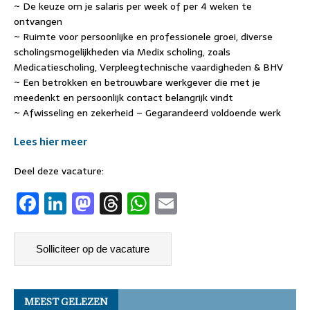
~ De keuze om je salaris per week of per 4 weken te
ontvangen
~ Ruimte voor persoonlijke en professionele groei, diverse
scholingsmogelijkheden via Medix scholing, zoals
Medicatiescholing, Verpleegtechnische vaardigheden & BHV
~ Een betrokken en betrouwbare werkgever die met je
meedenkt en persoonlijk contact belangrijk vindt
~ Afwisseling en zekerheid – Gegarandeerd voldoende werk
Lees hier meer
Deel deze vacature:
F
Li
M
T
W
E
a
n
a
h
h
m
c
k
st
re
at
ai
e
e
o
a
s
l
b
dI
d
d
A
MEEST GELEZEN