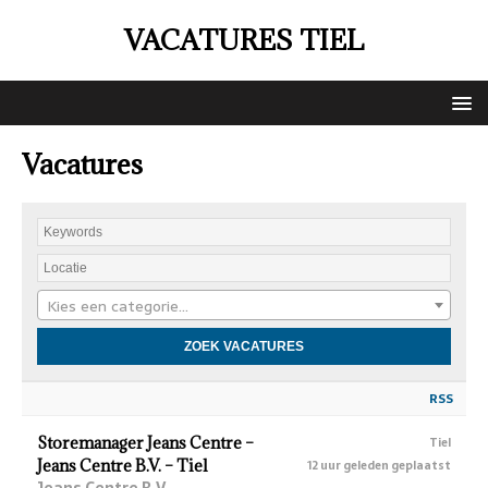
VACATURES TIEL
Vacatures
Kies een categorie…
RSS
Storemanager Jeans Centre –
Tiel
Jeans Centre B.V. – Tiel
12 uur geleden geplaatst
Jeans Centre B.V.