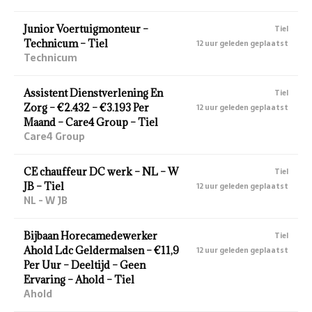
Junior Voertuigmonteur –
Tiel
Technicum – Tiel
12 uur geleden geplaatst
Technicum
Assistent Dienstverlening En
Tiel
Zorg – €2.432 – €3.193 Per
12 uur geleden geplaatst
Maand – Care4 Group – Tiel
Care4 Group
CE chauffeur DC werk – NL – W
Tiel
JB – Tiel
12 uur geleden geplaatst
NL - W JB
Bijbaan Horecamedewerker
Tiel
Ahold Ldc Geldermalsen – €11,9
12 uur geleden geplaatst
Per Uur – Deeltijd – Geen
Ervaring – Ahold – Tiel
Ahold