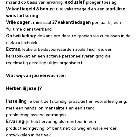
maand op basis van ervaring,
exclusief
ploegentoeslag.
Vakantiegeld & bonus:
8% vakantiegeld en een j
aarlijkse
winstuitkering
.
Vrije dagen:
minimaal
37 vakantiedagen
per jaar bij een
fulltime dienstverband.
Ontwikkeling:
de kans om door te groeien via cursussen in de
elektrotechniek.
Extras
: leuke arbeidsvoorwaarden zoals FiscFree, een
kerstpakket en een actieve personeelsvereniging die
regelmatig gezellige uitjes organiseert.
Wat wij van jou verwachten
Herken jij jezelf?
Instelling
: je bent zelfstandig, proactief en vooral leergierig,
met een hands-on mentaliteit en een sterk
probleemoplossend vermogen.
Ervaring
: je hebt ervaring als monteur in een
productieomgeving, of bent net op weg en wil je verder
ontwikkelen in het vak.