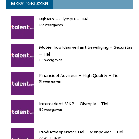
MEEST GELEZEN
o
n
o
s
p
o
n
p
Bijbaan – Olympia – Tiel
k
122 weergaven
Mobiel hoofdsurveillant beveiliging – Securitas
– Tiel
113 weergaven
Financieel Adviseur – High Quality – Tiel
91 weergaven
Intercedent MKB – Olympia – Tiel
89 weergaven
Productieoperator Tiel – Manpower – Tiel
77 weergaven