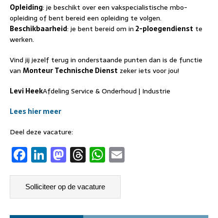
Opleiding
: je beschikt over een vakspecialistische mbo-
opleiding of bent bereid een opleiding te volgen.
Beschikbaarheid
: je bent bereid om in
2-ploegendienst
te
werken.
Vind jij jezelf terug in onderstaande punten dan is de functie
van
Monteur Technische Dienst
zeker iets voor jou!
Levi Heek
Afdeling Service & Onderhoud | Industrie
Lees hier meer
Deel deze vacature:
F
Li
M
T
W
E
a
n
a
h
h
m
c
k
st
re
at
ai
e
e
o
a
s
l
b
dI
d
d
A