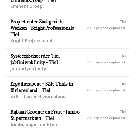
Eminent Groep – Tiel
Eminent Groep
Projectleider Zaakgericht
Tiel
Werken – Bright Professionals –
2 uur geleden geplaatst
Tiel
Bright Professionals
Systeembeheerder Tiel –
Tiel
jobfinityobfinity – Tiel
2 uur geleden geplaatst
jobfinityobfinity
Ergotherapeut – SZR: Thuis in
Tiel
Rivierenland – Tiel
2 uur geleden geplaatst
SZR: Thuis in Rivierenland
Bijbaan Groente en Fruit – Jumbo
Tiel
Supermarkten – Tiel
2 uur geleden geplaatst
Jumbo Supermarkten