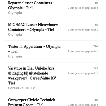
Reparatielasser Containers –
Tiel
Olympia – Tiel
2 uur geleden geplaatst
Olympia
MIG/MAG Lasser Nieuwbouw
Tiel
Containers – Olympia – Tiel
2 uur geleden geplaatst
Olympia
Tester IT Apparatuur – Olympia
Tiel
– Tiel
2 uur geleden geplaatst
Olympia
Vacature in Tiel: Unieke Java
Tiel
uitdaging bij uitstekende
2 uur geleden geplaatst
werkgever! – CareerValue B.V. –
Tiel
CareerValue B.V.
Ontwerper Civiele Techniek –
Tiel
Eminent Groep – Tiel
2 uur geleden geplaatst