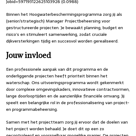
Jobid=597193122625103928 (0.0988)
Binnen het Hoogwaterbeschermingsprogramma zorg jij als
(senior/strategisch) Manager Projectbeheersing voor
gestructureerde projecten. Je bewaakt planning, budget en
risico’s en stimuleert samenwerking, zodat cruciale
dijkversterkingen tijdig en succesvol worden gerealiseerd.
Jouw invloed
Een professionele aanpak van dit programma en de
onderliggende projecten heeft prioriteit binnen het
waterschap. Ons uitvoeringsprogramma wordt gekenmerkt
door complexe omgevingskaders, innovatieve contractvormen,
lange doorlooptijden en de aanzienlijke financiële omvang. Jij
speelt een belangrijke rol in de professionalisering van project-
en programmabeheersing.
Samen met het projectteam zorg jij ervoor dat de doelen van
het project worden behaald. Je doet dit op een zo
gecontroleerd en voorspelbaar mogelijke manier. De projecten