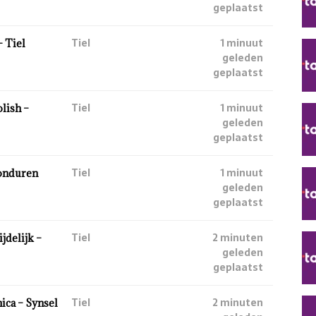
geplaatst
Tiel
1 minuut
 Tiel
geleden
geplaatst
Tiel
1 minuut
lish –
geleden
geplaatst
Tiel
1 minuut
onduren
geleden
geplaatst
Tiel
2 minuten
jdelijk –
geleden
geplaatst
Tiel
2 minuten
ca – Synsel