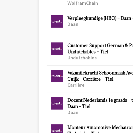
WolframChain
Verpleegkundige (HBO) – Daan –
Daan
Customer Support German & Po
Undutchables – Tiel
Undutchables
Vakantiekracht Schoonmaak Av
Cuijk – Carrière – Tiel
Carrière
Docent Nederlands 1e graads – ti
Daan – Tiel
Daan
Monteur Automotive Mechatroni