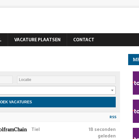
L
VACATURE PLAATSEN
CONTACT
ME
RSS
Tiel
18 seconden
WolframChain
geleden