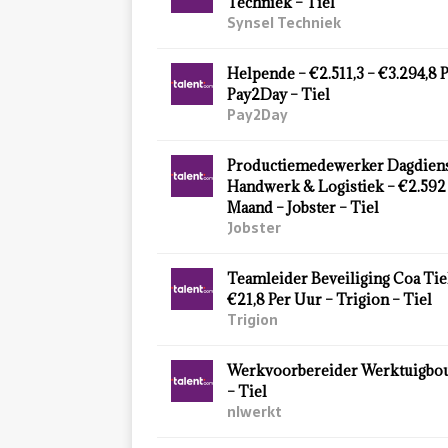
Techniek – Tiel
Synsel Techniek
Helpende – €2.511,3 – €3.294,8 
Pay2Day – Tiel
Pay2Day
Productiemedewerker Dagdiens
Handwerk & Logistiek – €2.592 
Maand – Jobster – Tiel
Jobster
Teamleider Beveiliging Coa Tiel
€21,8 Per Uur – Trigion – Tiel
Trigion
Werkvoorbereider Werktuigbou
– Tiel
nlwerkt